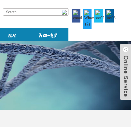
ዜና
እውቂያ