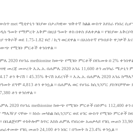
ውስጥ met ሚቲዮኒን ገበያው በታሪካዊው ዝቅተኛ ክልል ውስጥ እየሰራ የነበረ ሲሆን በ
 አዲስ ዓመት የማምረት አቅም በዚህ ዓመት ቀስ በቀስ ይለቀቃል ፡፡ የገበያው አቅር
ያ ጥቅሶች ወደ 1.75-1.82 ዩሮ / ኪግ ወርደዋል ፡፡ በአነስተኛ የግብይት ዋጋዎች 
ከውጭ የሚገቡ ምርቶች ቀንሰዋል ፡፡
ሃምሌ 2020 የሀገሬ methionine ከውጭ የሚገቡ ምርቶች በየአመቱ በ 2% ቀንሰዋ
ዛዊ መረጃ መሠረት እ.ኤ.አ. በሐምሌ 2020 አገሬ 11,600 ቶን ጠንካራ ሜታኒን ምር
.17 ቶን ቅናሽ ፣ 45.35% ቅናሽ አደረገች ፡፡ እ.ኤ.አ. በሐምሌ 2020 አገሬ ከማ
ዓመት ደግሞ 4,813 ቶን ቀንሷል ፡፡ በሐምሌ ወር የሀገሬ ከሲንጋፖር ያስገባቻቸው ም
,380 ቶን ቀንሰዋል ፡፡
ሐምሌ 2020 የሀገሬ methionine ከውጭ የሚገቡ ምርቶች በድምሩ 112,400 ቶን 
 ማሌዥያ ናቸው ፡፡ ከነሱ መካከል ከሲንጋፖር ወደ ሀገር ውስጥ የሚገቡ ምርቶች ከፍ
 ፡፡ በቤልጅየም ተከትሎም ከጥር እስከ ሐምሌ የነበረው አጠቃላይ የገቢ መጠን 33,900
ራቀመው የገቢ መጠን 24,100 ቶን ነበር ፣ በዓመት ከ 23.4% ቀንሷል ፡፡