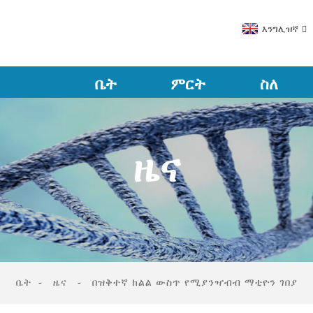
እንግሊዝኛ
ቤት
ምርት
ስለ
ዜና
ቤት
ዜና
በዝቅተኛ ክልል ውስጥ የሚያንዣብብ ማቲዮን ገበያ