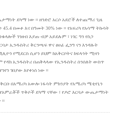
ታማነት ደካማ ነው ፡፡ ዘንድሮ አርሶ አደሮች ለተጨማሪ ጊዜ
ት 45.4 በመቶ እና በዓመት 30% ነው ፡፡ የአፍሪካ የአሳማ ትኩሳት
ንቁላሎች ገንዘብ እያጡ ብቻ አይደሉም ፣ ነገር ግን የስጋ
ርባታ ኢንዱስትሪ ቅርንጫፍ ዋና ፀሀፊ ፌንግ ናን እንዳሉት
 ሚሊዮን የሚደርስ ሲሆን ይህም ከአቅርቦትና ከፍላጎት ሚዛን
 እናም የዳክ ኢንዱስትሪ በጠቅላላው የኢንዱስትሪ ሰንሰለት ውስጥ
የን ገበያው እየቀነሰ ነው ፡፡
ቅርቡ በአሜሪካ አውሎ ነፋሳት ምክንያት የአሜሪካ ሜቲየኒን
 የአምራቾች ጥቅሶች ደካማ ናቸው ፣ የዶሮ እርባታ ውጤታማነት
፡፡