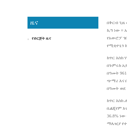
ዜና
በቅርብ ጊዜ 
ኪግ ነው ፡፡
የአውሮፓ ገበ
የድርጅት ዜና
የሚቲዮኒን 
ከጥር እስከ 
በጉምሩክ አኃ
በዓመት 9614
ጭማሪ እና በ
በዓመት ወደ 7
ከጥር እስከ 
ቤልጂየም እና
36.8% ነው
ማሌዢያ የተጠ