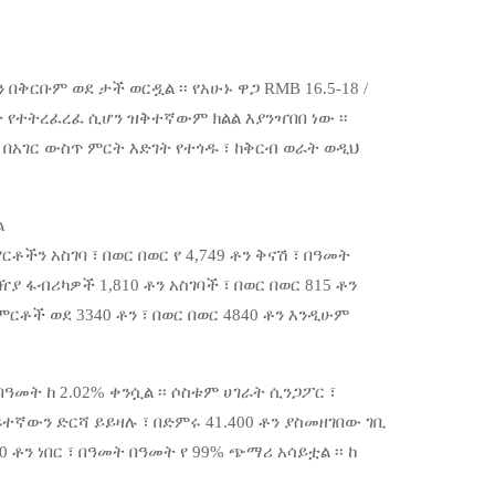
ቅርቡም ወደ ታች ወርዷል ፡፡ የአሁኑ ዋጋ RMB 16.5-18 /
ቦት የተትረፈረፈ ሲሆን ዝቅተኛውም ክልል እያንዣበበ ነው ፡፡
እና በአገር ውስጥ ምርት እድገት የተጎዱ ፣ ከቅርብ ወራት ወዲህ
ል
ቶችን አስገባ ፣ በወር በወር የ 4,749 ቶን ቅናሽ ፣ በዓመት
ሌዥያ ፋብሪካዎች 1,810 ቶን አስገባች ፣ በወር በወር 815 ቶን
ርቶች ወደ 3340 ቶን ፣ በወር በወር 4840 ቶን እንዲሁም
በዓመት ከ 2.02% ቀንሷል ፡፡ ሶስቱም ሀገራት ሲንጋፖር ፣
ተኛውን ድርሻ ይይዛሉ ፣ በድምሩ 41.400 ቶን ያስመዘገበው ገቢ
 ቶን ነበር ፣ በዓመት በዓመት የ 99% ጭማሪ አሳይቷል ፡፡ ከ