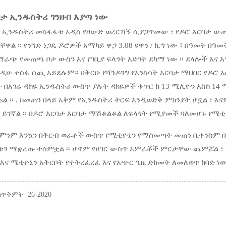
ባታ ኢንዱስትሪ ገንዘብ እያጣ ነው
ታ ኢንዱስትሪ መስፋፋቱ አዲስ የዘውድ ወረርሽኝ ሲያጋጥመው ፣ የዶሮ እርባታ ውጤ
ቸዋል ፡፡ የንግድ ነጋዴ ዶሮዎች አማካይ ዋጋ 3.08 ዩዋን / ኪግ ነው ፣ በዓመት በዓመ
ራጭ የመጠጫ ቦታ ውስን እና የገቢያ ፍላጎት እድገት ደካማ ነው ፡፡ ደላሎች እና እ
ዲሁ ተስፋ ሰጪ አይደሉም። በቅርቡ የሻንዶንግ የእንስሳት እርባታ ማህበር የዶሮ እ
 በአገሬ ዳክዬ ኢንዱስትሪ ውስጥ ያሉት ዳክዬዎች ቁጥር ከ 13 ሚሊዮን እስከ 14
asል ፡፡ . ከመጠን በላይ አቅም የኢንዱስትሪ ትርፍ እንዲወድቅ ምክንያት ሆኗል ፣
ይገኛል ፡፡ በዶሮ እርባታ እርባታ ማሽቆልቆል ለፍላጎት የሚያመች ባለመሆኑ የሜቲየን
ምንም እንኳን በቅርብ ወራቶች ውስጥ የሚቲዮኒን የማስመጣት መጠን ቢቀንስም በ
ቱን ማቋረጡ ተሰምቷል ፡፡ ሆኖም የሀገር ውስጥ አምራቾች ምርታቸው ጨምሯል ፣
 እና ሜቲዮኒን አቅርቦት የተትረፈረፈ እና የአጭር ጊዜ ድክመት ለመለወጥ ከባድ ነው 
ጥቅምት -26-2020